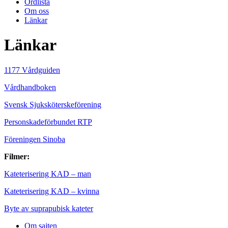
Ordlista
Om oss
Länkar
Länkar
1177 Vårdguiden
Vårdhandboken
Svensk Sjuksköterskeförening
Personskadeförbundet RTP
Föreningen Sinoba
Filmer:
Kateterisering KAD – man
Kateterisering KAD – kvinna
Byte av suprapubisk kateter
Om sajten