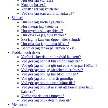
Hur gör jag vid resa?
Kan jag ha sex?
Var slänger jag katetern?
Vad ska jag som anhörig tänka på?
Skötsel
Hur ska jag sköta hygienen?
Hur fixerar jag katetern?
Hur mycket ska jag dricka?
Hur ofta ska jag byta kateter?
Ska jag ha katetern öppen eller stängd?
Hur ofta ska jag tömma blåsan?
Behöver jag tänka på tarmen också?
Problem och risker
Varför läcker det urin bredvid katetern?
Vad gör jag när det blir stopp i katetern?
Vad gör jag när det gör ont eller krampar i blåsan?
Vad gör jag om jag får feber eller frossa?
Vad gör jag om jag har blod i urinen?
Vad gör jag om urinen är grumlig?
Vad gör jag om min urin luktar illa?
Vad gör jag om det är svårt att föra in eller ta ut
katetern?
Varför gör det ont i pungen?
Vad gör jag om katetern åker ut?
Mellanrum