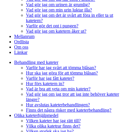
Vad gör jag om urinen är grumlig?
Vad gör jag om min urin luktar illa?
Vad gör jag om det är svårt att föra in eller ta ut
katetern?
Varför gör det ont i pungen?
Vad gör jag om katetern åker ut?
Mellanrum
Ordlista
Om oss
Länkar
Behandling med kateter
Varför har jag svårt att tömma blåsan?
Hur ska jag göra för att tömma blåsan?
Varför har jag fått kateter?
Hur förs katetern in?
Vad är bra att veta om min kateter?
Vad gör jag om jag tror att jag inte behöver kateter
längre?
Hur avslutas kateterbehandlingen?
Finns det några risker med kateterbehandling?
Olika kateterhjälpmedel
Vilken kateter har jag rätt till?
Vilka olika katetrar finns det?
Vilken storlek ska jag ha?