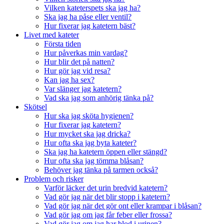
Vilken kateterspets ska jag ha?
Ska jag ha påse eller ventil?
Hur fixerar jag katetern bäst?
Livet med kateter
Första tiden
Hur påverkas min vardag?
Hur blir det på natten?
Hur gör jag vid resa?
Kan jag ha sex?
Var slänger jag katetern?
Vad ska jag som anhörig tänka på?
Skötsel
Hur ska jag sköta hygienen?
Hur fixerar jag katetern?
Hur mycket ska jag dricka?
Hur ofta ska jag byta kateter?
Ska jag ha katetern öppen eller stängd?
Hur ofta ska jag tömma blåsan?
Behöver jag tänka på tarmen också?
Problem och risker
Varför läcker det urin bredvid katetern?
Vad gör jag när det blir stopp i katetern?
Vad gör jag när det gör ont eller krampar i blåsan?
Vad gör jag om jag får feber eller frossa?
Vad gör jag om jag har blod i urinen?