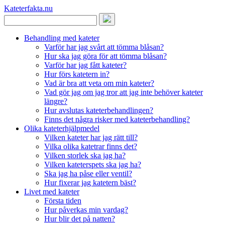
Kateterfakta
.nu
Behandling med kateter
Varför har jag svårt att tömma blåsan?
Hur ska jag göra för att tömma blåsan?
Varför har jag fått kateter?
Hur förs katetern in?
Vad är bra att veta om min kateter?
Vad gör jag om jag tror att jag inte behöver kateter
längre?
Hur avslutas kateterbehandlingen?
Finns det några risker med kateterbehandling?
Olika kateterhjälpmedel
Vilken kateter har jag rätt till?
Vilka olika katetrar finns det?
Vilken storlek ska jag ha?
Vilken kateterspets ska jag ha?
Ska jag ha påse eller ventil?
Hur fixerar jag katetern bäst?
Livet med kateter
Första tiden
Hur påverkas min vardag?
Hur blir det på natten?