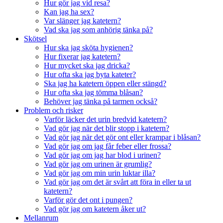
Hur gör jag vid resa?
Kan jag ha sex?
Var slänger jag katetern?
Vad ska jag som anhörig tänka på?
Skötsel
Hur ska jag sköta hygienen?
Hur fixerar jag katetern?
Hur mycket ska jag dricka?
Hur ofta ska jag byta kateter?
Ska jag ha katetern öppen eller stängd?
Hur ofta ska jag tömma blåsan?
Behöver jag tänka på tarmen också?
Problem och risker
Varför läcker det urin bredvid katetern?
Vad gör jag när det blir stopp i katetern?
Vad gör jag när det gör ont eller krampar i blåsan?
Vad gör jag om jag får feber eller frossa?
Vad gör jag om jag har blod i urinen?
Vad gör jag om urinen är grumlig?
Vad gör jag om min urin luktar illa?
Vad gör jag om det är svårt att föra in eller ta ut
katetern?
Varför gör det ont i pungen?
Vad gör jag om katetern åker ut?
Mellanrum