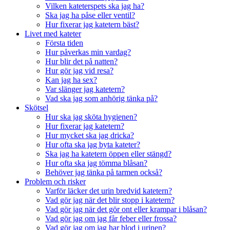
Vilken kateterspets ska jag ha?
Ska jag ha påse eller ventil?
Hur fixerar jag katetern bäst?
Livet med kateter
Första tiden
Hur påverkas min vardag?
Hur blir det på natten?
Hur gör jag vid resa?
Kan jag ha sex?
Var slänger jag katetern?
Vad ska jag som anhörig tänka på?
Skötsel
Hur ska jag sköta hygienen?
Hur fixerar jag katetern?
Hur mycket ska jag dricka?
Hur ofta ska jag byta kateter?
Ska jag ha katetern öppen eller stängd?
Hur ofta ska jag tömma blåsan?
Behöver jag tänka på tarmen också?
Problem och risker
Varför läcker det urin bredvid katetern?
Vad gör jag när det blir stopp i katetern?
Vad gör jag när det gör ont eller krampar i blåsan?
Vad gör jag om jag får feber eller frossa?
Vad gör jag om jag har blod i urinen?