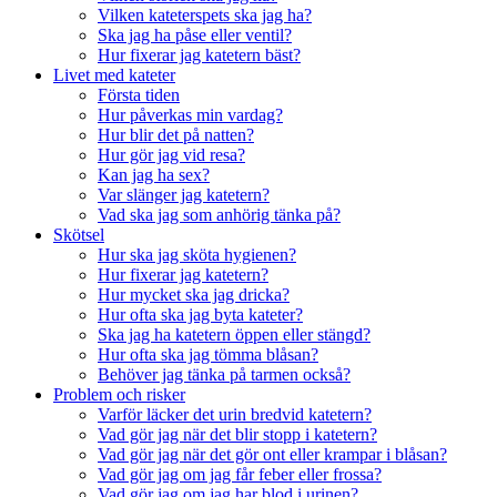
Vilken kateterspets ska jag ha?
Ska jag ha påse eller ventil?
Hur fixerar jag katetern bäst?
Livet med kateter
Första tiden
Hur påverkas min vardag?
Hur blir det på natten?
Hur gör jag vid resa?
Kan jag ha sex?
Var slänger jag katetern?
Vad ska jag som anhörig tänka på?
Skötsel
Hur ska jag sköta hygienen?
Hur fixerar jag katetern?
Hur mycket ska jag dricka?
Hur ofta ska jag byta kateter?
Ska jag ha katetern öppen eller stängd?
Hur ofta ska jag tömma blåsan?
Behöver jag tänka på tarmen också?
Problem och risker
Varför läcker det urin bredvid katetern?
Vad gör jag när det blir stopp i katetern?
Vad gör jag när det gör ont eller krampar i blåsan?
Vad gör jag om jag får feber eller frossa?
Vad gör jag om jag har blod i urinen?