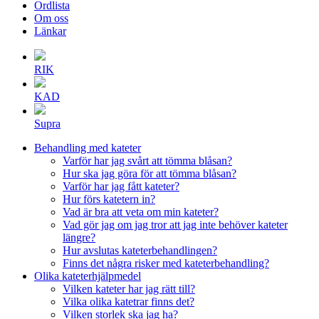
Ordlista
Om oss
Länkar
RIK
KAD
Supra
Behandling med kateter
Varför har jag svårt att tömma blåsan?
Hur ska jag göra för att tömma blåsan?
Varför har jag fått kateter?
Hur förs katetern in?
Vad är bra att veta om min kateter?
Vad gör jag om jag tror att jag inte behöver kateter
längre?
Hur avslutas kateterbehandlingen?
Finns det några risker med kateterbehandling?
Olika kateterhjälpmedel
Vilken kateter har jag rätt till?
Vilka olika katetrar finns det?
Vilken storlek ska jag ha?