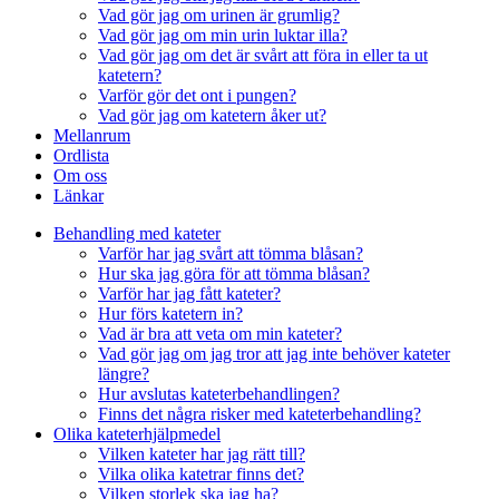
Vad gör jag om urinen är grumlig?
Vad gör jag om min urin luktar illa?
Vad gör jag om det är svårt att föra in eller ta ut
katetern?
Varför gör det ont i pungen?
Vad gör jag om katetern åker ut?
Mellanrum
Ordlista
Om oss
Länkar
Behandling med kateter
Varför har jag svårt att tömma blåsan?
Hur ska jag göra för att tömma blåsan?
Varför har jag fått kateter?
Hur förs katetern in?
Vad är bra att veta om min kateter?
Vad gör jag om jag tror att jag inte behöver kateter
längre?
Hur avslutas kateterbehandlingen?
Finns det några risker med kateterbehandling?
Olika kateterhjälpmedel
Vilken kateter har jag rätt till?
Vilka olika katetrar finns det?
Vilken storlek ska jag ha?