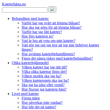
Kateterfakta
.nu
Behandling med kateter
Varför har jag svårt att tömma blåsan?
Hur ska jag göra för att tömma blåsan?
Varför har jag fått kateter?
Hur förs katetern in?
Vad är bra att veta om min kateter?
Vad gör jag om jag tror att jag inte behöver kateter
längre?
Hur avslutas kateterbehandlingen?
Finns det några risker med kateterbehandling?
Olika kateterhjälpmedel
Vilken kateter har jag rätt till?
Vilka olika katetrar finns det?
Vilken storlek ska jag ha?
Vilken kateterspets ska jag ha?
Ska jag ha påse eller ventil?
Hur fixerar jag katetern bäst?
Livet med kateter
Första tiden
Hur påverkas min vardag?
Hur blir det på natten?