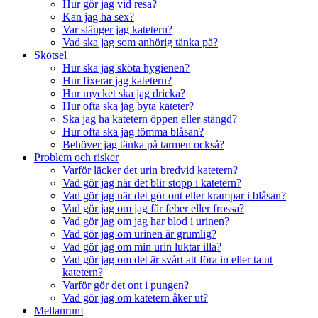
Hur gör jag vid resa?
Kan jag ha sex?
Var slänger jag katetern?
Vad ska jag som anhörig tänka på?
Skötsel
Hur ska jag sköta hygienen?
Hur fixerar jag katetern?
Hur mycket ska jag dricka?
Hur ofta ska jag byta kateter?
Ska jag ha katetern öppen eller stängd?
Hur ofta ska jag tömma blåsan?
Behöver jag tänka på tarmen också?
Problem och risker
Varför läcker det urin bredvid katetern?
Vad gör jag när det blir stopp i katetern?
Vad gör jag när det gör ont eller krampar i blåsan?
Vad gör jag om jag får feber eller frossa?
Vad gör jag om jag har blod i urinen?
Vad gör jag om urinen är grumlig?
Vad gör jag om min urin luktar illa?
Vad gör jag om det är svårt att föra in eller ta ut
katetern?
Varför gör det ont i pungen?
Vad gör jag om katetern åker ut?
Mellanrum