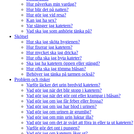
Hur påverkas min vardag?
Hur blir det på natten?
Hur gör jag vid resa?
Kan jag ha sex?
Var slänger jag katetern?
Vad ska jag som anhörig tänka på?
Skötsel
Hur ska jag sköta hygienen?
Hur fixerar jag katetern?
Hur mycket ska jag dricka?
Hur ofta ska jag byta kateter?
Ska jag ha katetern öppen eller stängd?
Hur ofta ska jag tömma blåsan?
Behöver jag tänka på tarmen också?
Problem och risker
Varför läcker det urin bredvid katetern?
Vad gör jag när det blir stopp i katetern?
Vad gör jag när det gör ont eller krampar i blåsan?
Vad gör jag om jag får feber eller frossa?
Vad gör jag om jag har blod i urinen?
Vad gör jag om urinen är grumlig?
Vad gör jag om min urin luktar illa?
Vad gör jag om det är svårt att föra in eller ta ut katetern?
Varför gör det ont i pungen?
Vad gör jag om katetern åker ut?