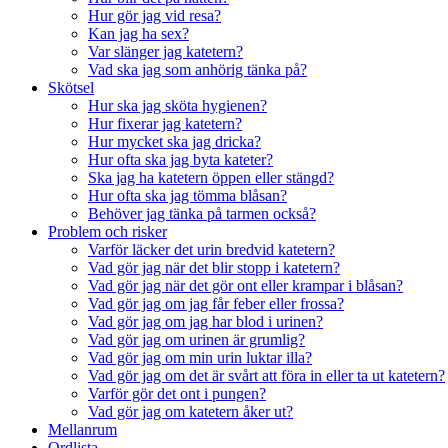
Hur gör jag vid resa?
Kan jag ha sex?
Var slänger jag katetern?
Vad ska jag som anhörig tänka på?
Skötsel
Hur ska jag sköta hygienen?
Hur fixerar jag katetern?
Hur mycket ska jag dricka?
Hur ofta ska jag byta kateter?
Ska jag ha katetern öppen eller stängd?
Hur ofta ska jag tömma blåsan?
Behöver jag tänka på tarmen också?
Problem och risker
Varför läcker det urin bredvid katetern?
Vad gör jag när det blir stopp i katetern?
Vad gör jag när det gör ont eller krampar i blåsan?
Vad gör jag om jag får feber eller frossa?
Vad gör jag om jag har blod i urinen?
Vad gör jag om urinen är grumlig?
Vad gör jag om min urin luktar illa?
Vad gör jag om det är svårt att föra in eller ta ut katetern?
Varför gör det ont i pungen?
Vad gör jag om katetern åker ut?
Mellanrum
Ordlista