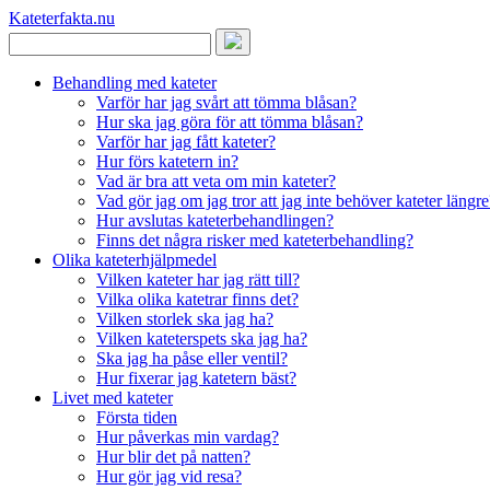
Kateterfakta
.nu
Behandling med kateter
Varför har jag svårt att tömma blåsan?
Hur ska jag göra för att tömma blåsan?
Varför har jag fått kateter?
Hur förs katetern in?
Vad är bra att veta om min kateter?
Vad gör jag om jag tror att jag inte behöver kateter längre
Hur avslutas kateterbehandlingen?
Finns det några risker med kateterbehandling?
Olika kateterhjälpmedel
Vilken kateter har jag rätt till?
Vilka olika katetrar finns det?
Vilken storlek ska jag ha?
Vilken kateterspets ska jag ha?
Ska jag ha påse eller ventil?
Hur fixerar jag katetern bäst?
Livet med kateter
Första tiden
Hur påverkas min vardag?
Hur blir det på natten?
Hur gör jag vid resa?