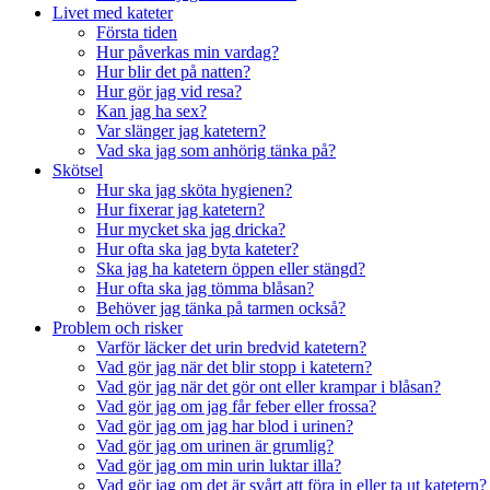
Livet med kateter
Första tiden
Hur påverkas min vardag?
Hur blir det på natten?
Hur gör jag vid resa?
Kan jag ha sex?
Var slänger jag katetern?
Vad ska jag som anhörig tänka på?
Skötsel
Hur ska jag sköta hygienen?
Hur fixerar jag katetern?
Hur mycket ska jag dricka?
Hur ofta ska jag byta kateter?
Ska jag ha katetern öppen eller stängd?
Hur ofta ska jag tömma blåsan?
Behöver jag tänka på tarmen också?
Problem och risker
Varför läcker det urin bredvid katetern?
Vad gör jag när det blir stopp i katetern?
Vad gör jag när det gör ont eller krampar i blåsan?
Vad gör jag om jag får feber eller frossa?
Vad gör jag om jag har blod i urinen?
Vad gör jag om urinen är grumlig?
Vad gör jag om min urin luktar illa?
Vad gör jag om det är svårt att föra in eller ta ut katetern?