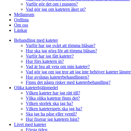
Varför gör det ont i pungen?
Vad gör jag om katetern åker ut?
Mellanrum
Ordlista
Om oss
Länkar
Behandling med kateter
Varför har jag svårt att tömma blåsan?
Hur ska jag göra för att tömma blåsan?
Varför har jag fått kateter?
Hur förs katetern in?
Vad är bra att veta om min kateter?
Vad gör jag om jag tror att jag inte behöver kateter längre
Hur avslutas kateterbehandlingen?
Finns det några risker med kateterbehandling?
Olika kateterhjälpmedel
Vilken kateter har jag rätt till?
Vilka olika katetrar finns det?
Vilken storlek ska jag ha?
Vilken kateterspets ska jag ha?
Ska jag ha påse eller ventil?
Hur fixerar jag katetern bäst?
Livet med kateter
Första tiden