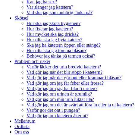
Kan jag ha sex?
Var slänger jag katetern?
Vad ska jag som anhörig tänka på?
Skötsel
Hur ska jag sköta hygienen?
Hur fixerar jag katetern?
Hur mycket ska jag dricka?
Hur ofta ska jag byta kateter?
Ska jag ha katetern öppen eller stängd?
Hur ofta ska jag tömma blåsan?
Behöver jag tänka på tarmen också?
Problem och risker
Varför läcker det urin bredvid katetern?
Vad gör jag när det blir stopp i katetern?
Vad gör jag när det gör ont eller krampar i blåsan?
Vad gör jag om jag får feber eller frossa?
Vad gör jag om jag har blod i urinen?
Vad gör jag om urinen är grumlig?
Vad gör jag om min urin luktar illa?
Vad gör jag om det är svårt att föra in eller ta ut katetern?
Varför gör det ont i pungen?
Vad gör jag om katetern åker ut?
Mellanrum
Ordlista
Om oss