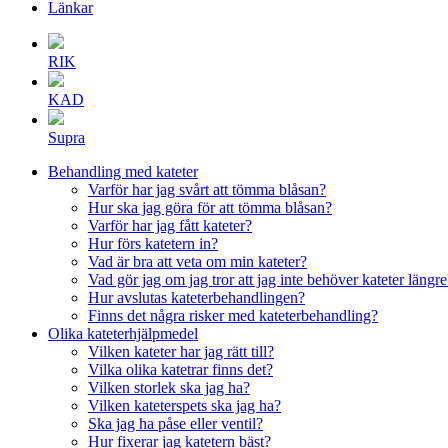
Länkar
RIK
KAD
Supra
Behandling med kateter
Varför har jag svårt att tömma blåsan?
Hur ska jag göra för att tömma blåsan?
Varför har jag fått kateter?
Hur förs katetern in?
Vad är bra att veta om min kateter?
Vad gör jag om jag tror att jag inte behöver kateter längre
Hur avslutas kateterbehandlingen?
Finns det några risker med kateterbehandling?
Olika kateterhjälpmedel
Vilken kateter har jag rätt till?
Vilka olika katetrar finns det?
Vilken storlek ska jag ha?
Vilken kateterspets ska jag ha?
Ska jag ha påse eller ventil?
Hur fixerar jag katetern bäst?