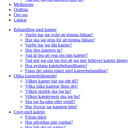
Mellanrum
Ordlista
Om oss
Länkar
Behandling med kateter
Varför har jag svårt att tömma blåsan?
Hur ska jag göra för att tömma blåsan?
Varför har jag fått kateter?
Hur förs katetern in?
Vad är bra att veta om min kateter?
Vad gör jag om jag tror att jag inte behöver kateter längre
Hur avslutas kateterbehandlingen?
Finns det några risker med kateterbehandling?
Olika kateterhjälpmedel
Vilken kateter har jag rätt till?
Vilka olika katetrar finns det?
Vilken storlek ska jag ha?
Vilken kateterspets ska jag ha?
Ska jag ha påse eller ventil?
Hur fixerar jag katetern bäst?
Livet med kateter
Första tiden
Hur påverkas min vardag?
Hur blir det på natten?