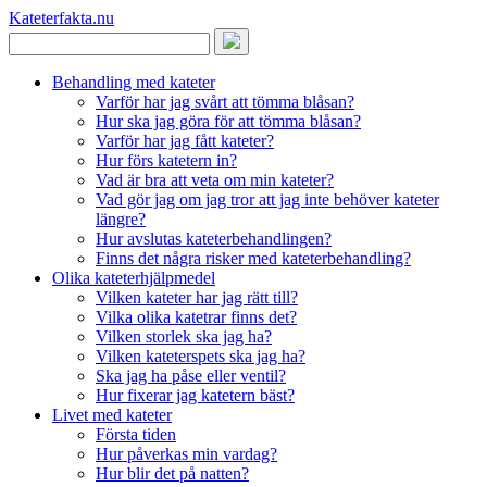
Kateterfakta
.nu
Behandling med kateter
Varför har jag svårt att tömma blåsan?
Hur ska jag göra för att tömma blåsan?
Varför har jag fått kateter?
Hur förs katetern in?
Vad är bra att veta om min kateter?
Vad gör jag om jag tror att jag inte behöver kateter
längre?
Hur avslutas kateterbehandlingen?
Finns det några risker med kateterbehandling?
Olika kateterhjälpmedel
Vilken kateter har jag rätt till?
Vilka olika katetrar finns det?
Vilken storlek ska jag ha?
Vilken kateterspets ska jag ha?
Ska jag ha påse eller ventil?
Hur fixerar jag katetern bäst?
Livet med kateter
Första tiden
Hur påverkas min vardag?
Hur blir det på natten?