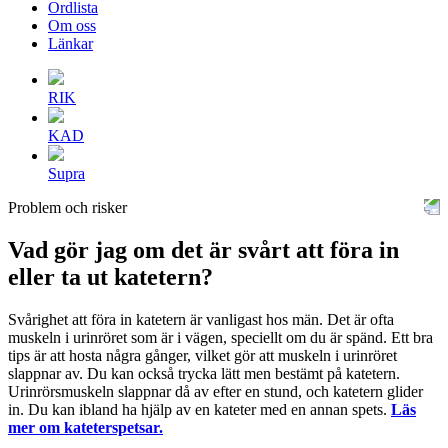
Ordlista
Om oss
Länkar
RIK
KAD
Supra
Problem och risker
Vad gör jag om det är svårt att föra in
eller ta ut katetern?
Svårighet att föra in katetern är vanligast hos män. Det är ofta
muskeln i urinröret som är i vägen, speciellt om du är spänd. Ett bra
tips är att hosta några gånger, vilket gör att muskeln i urinröret
slappnar av. Du kan också trycka lätt men bestämt på katetern.
Urinrörsmuskeln slappnar då av efter en stund, och katetern glider
in. Du kan ibland ha hjälp av en kateter med en annan spets.
Läs
mer om kateterspetsar.