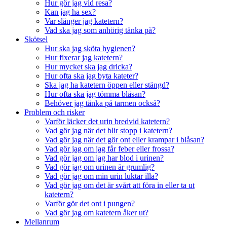
Hur gör jag vid resa?
Kan jag ha sex?
Var slänger jag katetern?
Vad ska jag som anhörig tänka på?
Skötsel
Hur ska jag sköta hygienen?
Hur fixerar jag katetern?
Hur mycket ska jag dricka?
Hur ofta ska jag byta kateter?
Ska jag ha katetern öppen eller stängd?
Hur ofta ska jag tömma blåsan?
Behöver jag tänka på tarmen också?
Problem och risker
Varför läcker det urin bredvid katetern?
Vad gör jag när det blir stopp i katetern?
Vad gör jag när det gör ont eller krampar i blåsan?
Vad gör jag om jag får feber eller frossa?
Vad gör jag om jag har blod i urinen?
Vad gör jag om urinen är grumlig?
Vad gör jag om min urin luktar illa?
Vad gör jag om det är svårt att föra in eller ta ut
katetern?
Varför gör det ont i pungen?
Vad gör jag om katetern åker ut?
Mellanrum