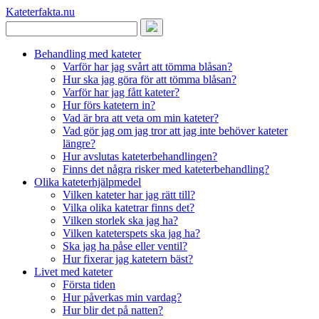
Kateterfakta
.nu
Behandling med kateter
Varför har jag svårt att tömma blåsan?
Hur ska jag göra för att tömma blåsan?
Varför har jag fått kateter?
Hur förs katetern in?
Vad är bra att veta om min kateter?
Vad gör jag om jag tror att jag inte behöver kateter
längre?
Hur avslutas kateterbehandlingen?
Finns det några risker med kateterbehandling?
Olika kateterhjälpmedel
Vilken kateter har jag rätt till?
Vilka olika katetrar finns det?
Vilken storlek ska jag ha?
Vilken kateterspets ska jag ha?
Ska jag ha påse eller ventil?
Hur fixerar jag katetern bäst?
Livet med kateter
Första tiden
Hur påverkas min vardag?
Hur blir det på natten?