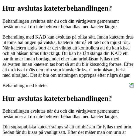
Hur avslutas kateterbehandlingen?
Behandlingen avslutas när du och din vårdgivare gemensamt
bestämmer att du inte behöver behandlas med kateter längre.
Behandling med KAD kan avslutas på olika sätt. Innan katetern dras
ut töms ballongen på vätska, katetern blir då ett rakt och mjukt rör,.
När katetern tagits bort är det viktigt att kontrollera att du kan kissa
och att blåsan töms tillräckligt. Du kan ha fått stänga din KAD ett
par timmar innan borttagandet eller kan urinblåsan fyllas med
saltvatten innan katetern tas bort så att du blir kissnödig fortare. Efter
att du kissat mäts den urin som kanske är kvar i urinblåsan, helst
med ultraljud. Det är bra om mätningen upprepas efter några dagar.
Behandling med kateter
Hur avslutas kateterbehandlingen?
Behandlingen avslutas när du och din vårdgivare gemensamt
bestämmer att du inte behöver behandlas med kateter längre.
Din suprapubiska kateter stängs så att urinblåsan får fyllas med urin.
Sedan får du kissa på vanligt sätt. Efter det mäter man om urin är