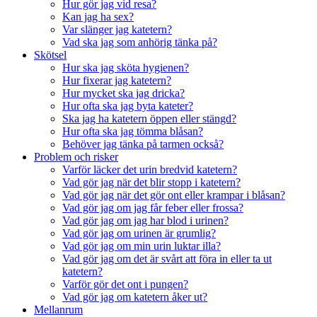
Hur gör jag vid resa?
Kan jag ha sex?
Var slänger jag katetern?
Vad ska jag som anhörig tänka på?
Skötsel
Hur ska jag sköta hygienen?
Hur fixerar jag katetern?
Hur mycket ska jag dricka?
Hur ofta ska jag byta kateter?
Ska jag ha katetern öppen eller stängd?
Hur ofta ska jag tömma blåsan?
Behöver jag tänka på tarmen också?
Problem och risker
Varför läcker det urin bredvid katetern?
Vad gör jag när det blir stopp i katetern?
Vad gör jag när det gör ont eller krampar i blåsan?
Vad gör jag om jag får feber eller frossa?
Vad gör jag om jag har blod i urinen?
Vad gör jag om urinen är grumlig?
Vad gör jag om min urin luktar illa?
Vad gör jag om det är svårt att föra in eller ta ut
katetern?
Varför gör det ont i pungen?
Vad gör jag om katetern åker ut?
Mellanrum