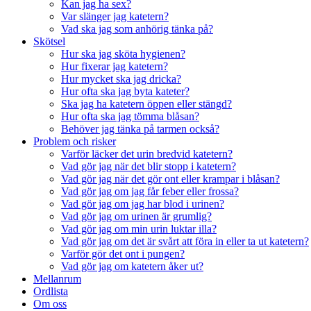
Kan jag ha sex?
Var slänger jag katetern?
Vad ska jag som anhörig tänka på?
Skötsel
Hur ska jag sköta hygienen?
Hur fixerar jag katetern?
Hur mycket ska jag dricka?
Hur ofta ska jag byta kateter?
Ska jag ha katetern öppen eller stängd?
Hur ofta ska jag tömma blåsan?
Behöver jag tänka på tarmen också?
Problem och risker
Varför läcker det urin bredvid katetern?
Vad gör jag när det blir stopp i katetern?
Vad gör jag när det gör ont eller krampar i blåsan?
Vad gör jag om jag får feber eller frossa?
Vad gör jag om jag har blod i urinen?
Vad gör jag om urinen är grumlig?
Vad gör jag om min urin luktar illa?
Vad gör jag om det är svårt att föra in eller ta ut katetern?
Varför gör det ont i pungen?
Vad gör jag om katetern åker ut?
Mellanrum
Ordlista
Om oss