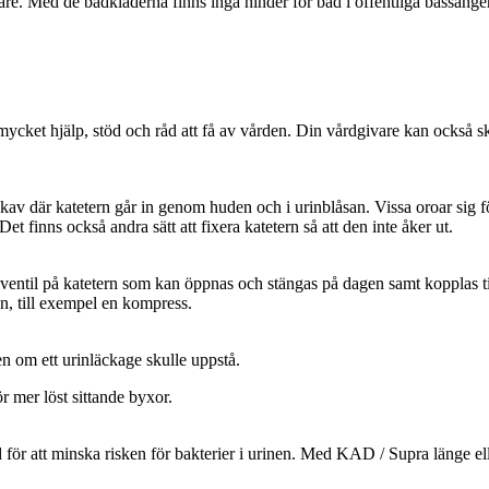
are. Med de badkläderna finns inga hinder för bad i offentliga bassänger
cket hjälp, stöd och råd att få av vården. Din vårdgivare kan också skr
av där katetern går in genom huden och i urinblåsan. Vissa oroar sig för
et finns också andra sätt att fixera katetern så att den inte åker ut.
ventil på katetern som kan öppnas och stängas på dagen samt kopplas ti
n, till exempel en kompress.
n om ett urinläckage skulle uppstå.
 mer löst sittande byxor.
 för att minska risken för bakterier i urinen. Med KAD / Supra länge el