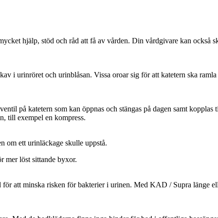
cket hjälp, stöd och råd att få av vården. Din vårdgivare kan också skr
v i urinröret och urinblåsan. Vissa oroar sig för att katetern ska ramla
ventil på katetern som kan öppnas och stängas på dagen samt kopplas til
n, till exempel en kompress.
n om ett urinläckage skulle uppstå.
 mer löst sittande byxor.
 för att minska risken för bakterier i urinen. Med KAD / Supra länge el