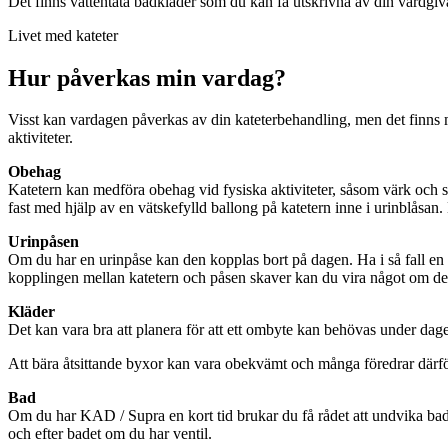
Det finns vattentäta badkläder som du kan få utskrivna av din vårdgiv
Livet med kateter
Hur påverkas min vardag?
Visst kan vardagen påverkas av din kateterbehandling, men det finns my
aktiviteter.
Obehag
Katetern kan medföra obehag vid fysiska aktiviteter, såsom värk och sk
fast med hjälp av en vätskefylld ballong på katetern inne i urinblåsan. D
Urinpåsen
Om du har en urinpåse kan den kopplas bort på dagen. Ha i så fall en 
kopplingen mellan katetern och påsen skaver kan du vira något om de
Kläder
Det kan vara bra att planera för att ett ombyte kan behövas under dage
Att bära åtsittande byxor kan vara obekvämt och många föredrar därför
Bad
Om du har KAD / Supra en kort tid brukar du få rådet att undvika bad
och efter badet om du har ventil.