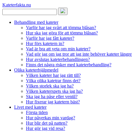
Kateterfakta
.nu
Behandling med kateter
Varför har jag svårt att tömma blåsan?
Hur ska jag göra för att tömma blåsan?
Varför har jag fått kateter?
Hur förs katetern in?
Vad är bra att veta om min kateter?
Vad gör jag om jag tror att jag inte behöver kateter längre
Hur avslutas kateterbehandlingen?
Finns det några risker med kateterbehandling?
Olika kateterhjälpmedel
Vilken kateter har jag rätt till?
Vilka olika katetrar finns det?
Vilken storlek ska jag ha?
Vilken kateterspets ska jag ha?
Ska jag ha påse eller ventil?
Hur fixerar jag katetern bäst?
Livet med kateter
Första tiden
Hur påverkas min vardag?
Hur blir det på natten?
Hur gör jag vid resa?