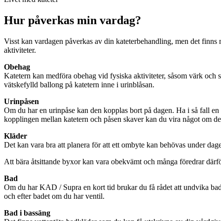
Hur påverkas min vardag?
Visst kan vardagen påverkas av din kateterbehandling, men det finns my
aktiviteter.
Obehag
Katetern kan medföra obehag vid fysiska aktiviteter, såsom värk och ska
vätskefylld ballong på katetern inne i urinblåsan.
Urinpåsen
Om du har en urinpåse kan den kopplas bort på dagen. Ha i så fall en 
kopplingen mellan katetern och påsen skaver kan du vira något om de
Kläder
Det kan vara bra att planera för att ett ombyte kan behövas under dage
Att bära åtsittande byxor kan vara obekvämt och många föredrar därför
Bad
Om du har KAD / Supra en kort tid brukar du få rådet att undvika bad
och efter badet om du har ventil.
Bad i bassäng