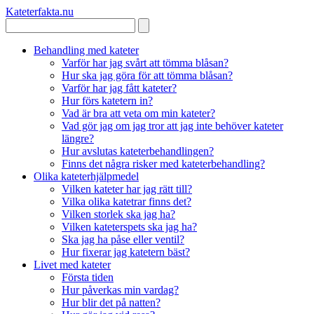
Kateterfakta
.nu
Behandling med kateter
Varför har jag svårt att tömma blåsan?
Hur ska jag göra för att tömma blåsan?
Varför har jag fått kateter?
Hur förs katetern in?
Vad är bra att veta om min kateter?
Vad gör jag om jag tror att jag inte behöver kateter
längre?
Hur avslutas kateterbehandlingen?
Finns det några risker med kateterbehandling?
Olika kateterhjälpmedel
Vilken kateter har jag rätt till?
Vilka olika katetrar finns det?
Vilken storlek ska jag ha?
Vilken kateterspets ska jag ha?
Ska jag ha påse eller ventil?
Hur fixerar jag katetern bäst?
Livet med kateter
Första tiden
Hur påverkas min vardag?
Hur blir det på natten?