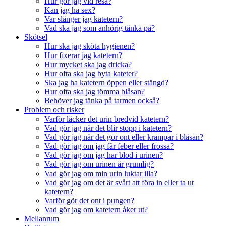
Hur gör jag vid resa?
Kan jag ha sex?
Var slänger jag katetern?
Vad ska jag som anhörig tänka på?
Skötsel
Hur ska jag sköta hygienen?
Hur fixerar jag katetern?
Hur mycket ska jag dricka?
Hur ofta ska jag byta kateter?
Ska jag ha katetern öppen eller stängd?
Hur ofta ska jag tömma blåsan?
Behöver jag tänka på tarmen också?
Problem och risker
Varför läcker det urin bredvid katetern?
Vad gör jag när det blir stopp i katetern?
Vad gör jag när det gör ont eller krampar i blåsan?
Vad gör jag om jag får feber eller frossa?
Vad gör jag om jag har blod i urinen?
Vad gör jag om urinen är grumlig?
Vad gör jag om min urin luktar illa?
Vad gör jag om det är svårt att föra in eller ta ut
katetern?
Varför gör det ont i pungen?
Vad gör jag om katetern åker ut?
Mellanrum