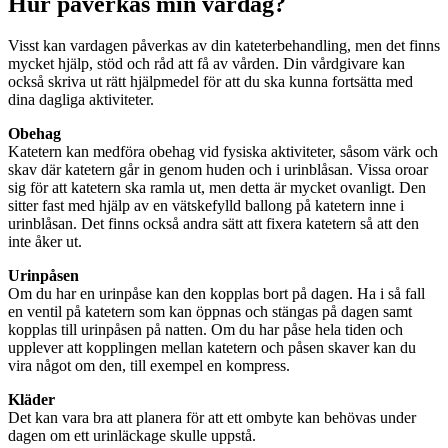
Hur påverkas min vardag?
Visst kan vardagen påverkas av din kateterbehandling, men det finns
mycket hjälp, stöd och råd att få av vården. Din vårdgivare kan
också skriva ut rätt hjälpmedel för att du ska kunna fortsätta med
dina dagliga aktiviteter.
Obehag
Katetern kan medföra obehag vid fysiska aktiviteter, såsom värk och
skav där katetern går in genom huden och i urinblåsan. Vissa oroar
sig för att katetern ska ramla ut, men detta är mycket ovanligt. Den
sitter fast med hjälp av en vätskefylld ballong på katetern inne i
urinblåsan. Det finns också andra sätt att fixera katetern så att den
inte åker ut.
Urinpåsen
Om du har en urinpåse kan den kopplas bort på dagen. Ha i så fall
en ventil på katetern som kan öppnas och stängas på dagen samt
kopplas till urinpåsen på natten. Om du har påse hela tiden och
upplever att kopplingen mellan katetern och påsen skaver kan du
vira något om den, till exempel en kompress.
Kläder
Det kan vara bra att planera för att ett ombyte kan behövas under
dagen om ett urinläckage skulle uppstå.