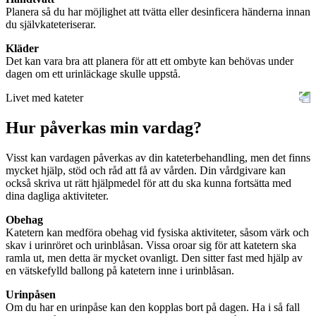
Planera så du har möjlighet att tvätta eller desinficera händerna innan
du självkateteriserar.
Kläder
Det kan vara bra att planera för att ett ombyte kan behövas under
dagen om ett urinläckage skulle uppstå.
Livet med kateter
Hur påverkas min vardag?
Visst kan vardagen påverkas av din kateterbehandling, men det finns
mycket hjälp, stöd och råd att få av vården. Din vårdgivare kan
också skriva ut rätt hjälpmedel för att du ska kunna fortsätta med
dina dagliga aktiviteter.
Obehag
Katetern kan medföra obehag vid fysiska aktiviteter, såsom värk och
skav i urinröret och urinblåsan. Vissa oroar sig för att katetern ska
ramla ut, men detta är mycket ovanligt. Den sitter fast med hjälp av
en vätskefylld ballong på katetern inne i urinblåsan.
Urinpåsen
Om du har en urinpåse kan den kopplas bort på dagen. Ha i så fall