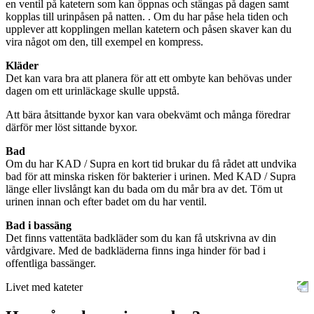
en ventil på katetern som kan öppnas och stängas på dagen samt
kopplas till urinpåsen på natten. . Om du har påse hela tiden och
upplever att kopplingen mellan katetern och påsen skaver kan du
vira något om den, till exempel en kompress.
Kläder
Det kan vara bra att planera för att ett ombyte kan behövas under
dagen om ett urinläckage skulle uppstå.
Att bära åtsittande byxor kan vara obekvämt och många föredrar
därför mer löst sittande byxor.
Bad
Om du har KAD / Supra en kort tid brukar du få rådet att undvika
bad för att minska risken för bakterier i urinen. Med KAD / Supra
länge eller livslångt kan du bada om du mår bra av det. Töm ut
urinen innan och efter badet om du har ventil.
Bad i bassäng
Det finns vattentäta badkläder som du kan få utskrivna av din
vårdgivare. Med de badkläderna finns inga hinder för bad i
offentliga bassänger.
Livet med kateter