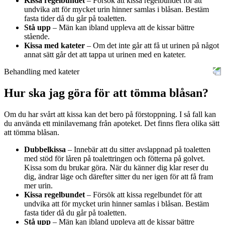
Kissa regelbundet
– Försök att kissa regelbundet för att
undvika att för mycket urin hinner samlas i blåsan. Bestäm
fasta tider då du går på toaletten.
Stå upp
– Män kan ibland uppleva att de kissar bättre
stående.
Kissa med kateter
– Om det inte går att få ut urinen på något
annat sätt går det att tappa ut urinen med en kateter.
Behandling med kateter
Hur ska jag göra för att tömma blåsan?
Om du har svårt att kissa kan det bero på förstoppning. I så fall kan
du använda ett minilavemang från apoteket. Det finns flera olika sätt
att tömma blåsan.
Dubbelkissa
– Innebär att du sitter avslappnad på toaletten
med stöd för låren på toalettringen och fötterna på golvet.
Kissa som du brukar göra. När du känner dig klar reser du
dig, ändrar läge och därefter sitter du ner igen för att få fram
mer urin.
Kissa regelbundet
– Försök att kissa regelbundet för att
undvika att för mycket urin hinner samlas i blåsan. Bestäm
fasta tider då du går på toaletten.
Stå upp
– Män kan ibland uppleva att de kissar bättre