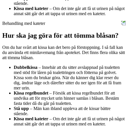
stående.
Kissa med kateter
– Om det inte går att få ut urinen på något
annat sätt går det att tappa ut urinen med en kateter.
Behandling med kateter
Hur ska jag göra för att tömma blåsan?
Om du har svårt att kissa kan det bero på förstoppning. I så fall kan
du använda ett minilavemang från apoteket. Det finns flera olika sätt
att tömma blåsan.
Dubbelkissa
– Innebär att du sitter avslappnad på toaletten
med stöd för låren på toalettringen och fötterna på golvet.
Kissa som du brukar göra. När du känner dig klar reser du
dig, ändrar läge och därefter sitter du ner igen för att få fram
mer urin.
Kissa regelbundet
– Försök att kissa regelbundet för att
undvika att för mycket urin hinner samlas i blåsan. Bestäm
fasta tider då du går på toaletten.
Stå upp
– Män kan ibland uppleva att de kissar bättre
stående.
Kissa med kateter
– Om det inte går att få ut urinen på något
annat sätt går det att tappa ut urinen med en kateter.