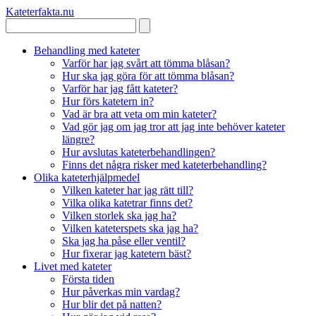
Kateterfakta
.nu
Behandling med kateter
Varför har jag svårt att tömma blåsan?
Hur ska jag göra för att tömma blåsan?
Varför har jag fått kateter?
Hur förs katetern in?
Vad är bra att veta om min kateter?
Vad gör jag om jag tror att jag inte behöver kateter
längre?
Hur avslutas kateterbehandlingen?
Finns det några risker med kateterbehandling?
Olika kateterhjälpmedel
Vilken kateter har jag rätt till?
Vilka olika katetrar finns det?
Vilken storlek ska jag ha?
Vilken kateterspets ska jag ha?
Ska jag ha påse eller ventil?
Hur fixerar jag katetern bäst?
Livet med kateter
Första tiden
Hur påverkas min vardag?
Hur blir det på natten?