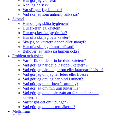
Hur gör jag vid resa?
Kan jag ha sex?
Var slänger jag katetern?
Vad ska jag som anhörig tänka på?
Skötsel
Hur ska jag sköta hygienen?
Hur fixerar jag katetern?
Hur mycket ska jag dricka?
Hur ofta ska jag byta kateter?
Ska jag ha katetern öppen eller stängd?
Hur ofta ska jag tömma blåsan?
Behöver jag tänka på tarmen också?
Problem och risker
Varför läcker det urin bredvid katetern?
Vad gör jag när det blir stopp i katetern?
Vad gör jag när det gör ont eller krampar i blåsan?
Vad gör jag om jag får feber eller frossa?
Vad gör jag om jag har blod i urinen?
Vad gör jag om urinen är grumlig?
Vad gör jag om min urin luktar illa?
Vad gör jag om det är svårt att föra in eller ta ut
katetern?
Varför gör det ont i pungen?
Vad gör jag om katetern åker ut?
Mellanrum