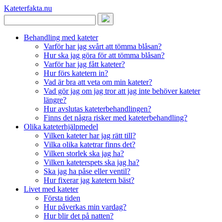
Kateterfakta
.nu
Behandling med kateter
Varför har jag svårt att tömma blåsan?
Hur ska jag göra för att tömma blåsan?
Varför har jag fått kateter?
Hur förs katetern in?
Vad är bra att veta om min kateter?
Vad gör jag om jag tror att jag inte behöver kateter
längre?
Hur avslutas kateterbehandlingen?
Finns det några risker med kateterbehandling?
Olika kateterhjälpmedel
Vilken kateter har jag rätt till?
Vilka olika katetrar finns det?
Vilken storlek ska jag ha?
Vilken kateterspets ska jag ha?
Ska jag ha påse eller ventil?
Hur fixerar jag katetern bäst?
Livet med kateter
Första tiden
Hur påverkas min vardag?
Hur blir det på natten?