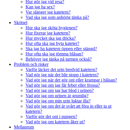
Hur gör jag vid resa?
Kan jag ha sex?
Var slänger jag katetern?
Vad ska jag som anhörig tänka på?
Skötsel
Hur ska jag sköta hygienen?
Hur fixerar jag katetern?
Hur mycket ska jag dricka?
Hur ofta ska jag byta kateter?
Ska jag ha katetern öppen eller stängd?
Hur ofta ska jag tömma blåsan?
Behöver jag tänka på tarmen också?
Problem och risker
Varför läcker det urin bredvid katetern?
Vad gör jag när det blir stopp i katetern?
Vad gör jag när det gör ont eller krampar i blåsan?
Vad gör jag om jag får feber eller frossa?
Vad gör jag om jag har blod i urinen?
Vad gör jag om urinen är grumlig?
Vad gör jag om min urin luktar illa?
Vad gör jag om det är svårt att föra in eller ta ut
katetern?
Varför gör det ont i pungen?
Vad gör jag om katetern åker ut?
Mellanrum