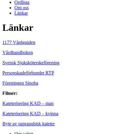
Ordlista
Om oss
Länkar
Länkar
1177 Vårdguiden
Vårdhandboken
Svensk Sjuksköterskeförening
Personskadeförbundet RTP
Föreningen Sinoba
Filmer:
Kateterisering KAD – man
Kateterisering KAD – kvinna
Byte av suprapubisk kateter
Om sajten