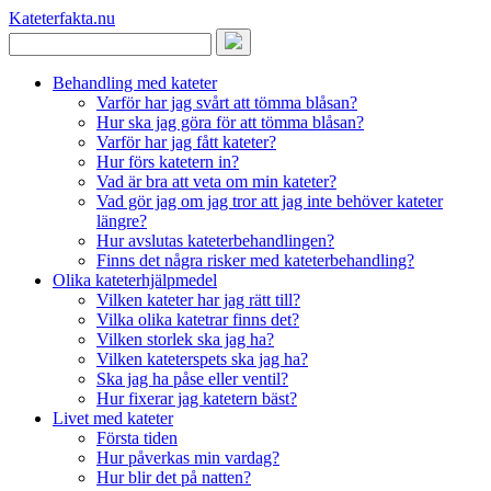
Kateterfakta
.nu
Behandling med kateter
Varför har jag svårt att tömma blåsan?
Hur ska jag göra för att tömma blåsan?
Varför har jag fått kateter?
Hur förs katetern in?
Vad är bra att veta om min kateter?
Vad gör jag om jag tror att jag inte behöver kateter
längre?
Hur avslutas kateterbehandlingen?
Finns det några risker med kateterbehandling?
Olika kateterhjälpmedel
Vilken kateter har jag rätt till?
Vilka olika katetrar finns det?
Vilken storlek ska jag ha?
Vilken kateterspets ska jag ha?
Ska jag ha påse eller ventil?
Hur fixerar jag katetern bäst?
Livet med kateter
Första tiden
Hur påverkas min vardag?
Hur blir det på natten?