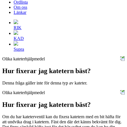
Ordlista
Om oss
Länkar
RIK
KAD
Supra
Olika kateterhjälpmedel
Hur fixerar jag katetern bäst?
Denna fråga gäller inte för denna typ av kateter.
Olika kateterhjälpmedel
Hur fixerar jag katetern bäst?
Om du har kateterventil kan du fixera katetern med en bit häfta för
att undvika drag i katetern. Fäst den där det känns bekvämt för dig.
Det finns särskild häfta just för det här syftet som du kan be din