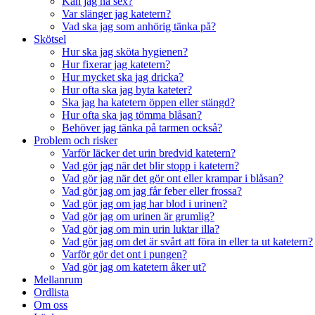
Kan jag ha sex?
Var slänger jag katetern?
Vad ska jag som anhörig tänka på?
Skötsel
Hur ska jag sköta hygienen?
Hur fixerar jag katetern?
Hur mycket ska jag dricka?
Hur ofta ska jag byta kateter?
Ska jag ha katetern öppen eller stängd?
Hur ofta ska jag tömma blåsan?
Behöver jag tänka på tarmen också?
Problem och risker
Varför läcker det urin bredvid katetern?
Vad gör jag när det blir stopp i katetern?
Vad gör jag när det gör ont eller krampar i blåsan?
Vad gör jag om jag får feber eller frossa?
Vad gör jag om jag har blod i urinen?
Vad gör jag om urinen är grumlig?
Vad gör jag om min urin luktar illa?
Vad gör jag om det är svårt att föra in eller ta ut katetern?
Varför gör det ont i pungen?
Vad gör jag om katetern åker ut?
Mellanrum
Ordlista
Om oss