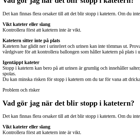
Vad gör jag när det blir stopp i katetern?
Det kan finnas flera orsaker till att det blir stopp i katetern. Om du inte
Vikt kateter eller slang
Kontrollera först att katetern inte är vikt.
Katetern sitter inte på plats
Katetern har glidit ner i urinröret och urinen kan inte tömmas ut. Prova 
vårdgivare för att kontrollera ballongen som håller katetern på plats i 
Igentäppt kateter
Stopp i katetern kan bero på att urinen är grumlig och innehåller salte
spolas.
Du kan minska risken för stopp i katetern om du tar för vana att dricka 
Problem och risker
Vad gör jag när det blir stopp i katetern?
Det kan finnas flera orsaker till att det blir stopp i katetern. Om du int
Vikt kateter eller slang
Kontrollera först att katetern inte är vikt.