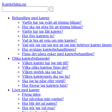
Kateterfakta
.nu
Behandling med kateter
Varför har jag svårt att tömma blåsan?
Hur ska jag göra för att tömma blåsan?
Varför har jag fått kateter?
Hur förs katetern in?
Vad är bra att veta om min kateter?
Vad gör jag om jag tror att jag inte behöver kateter längre
Hur avslutas kateterbehandlingen?
Finns det några risker med kateterbehandling?
Olika kateterhjälpmedel
Vilken kateter har jag rätt till?
Vilka olika katetrar finns det?
Vilken storlek ska jag ha?
Vilken kateterspets ska jag ha?
Ska jag ha påse eller ventil?
Hur fixerar jag katetern bäst?
Livet med kateter
Första tiden
Hur påverkas min vardag?
Hur blir det på natten?
Hur gör jag vid resa?