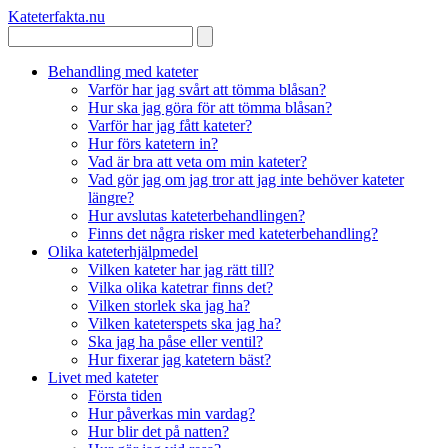
Kateterfakta
.nu
Behandling med kateter
Varför har jag svårt att tömma blåsan?
Hur ska jag göra för att tömma blåsan?
Varför har jag fått kateter?
Hur förs katetern in?
Vad är bra att veta om min kateter?
Vad gör jag om jag tror att jag inte behöver kateter
längre?
Hur avslutas kateterbehandlingen?
Finns det några risker med kateterbehandling?
Olika kateterhjälpmedel
Vilken kateter har jag rätt till?
Vilka olika katetrar finns det?
Vilken storlek ska jag ha?
Vilken kateterspets ska jag ha?
Ska jag ha påse eller ventil?
Hur fixerar jag katetern bäst?
Livet med kateter
Första tiden
Hur påverkas min vardag?
Hur blir det på natten?