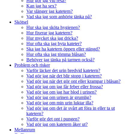
Hur gör jag vid resa?
Kan jag ha sex?
Var slänger jag katetern?
Vad ska jag som anhörig tänka på?
Skötsel
Hur ska jag sköta hygienen?
Hur fixerar jag katetern?
Hur mycket ska jag dricka?
Hur ofta ska jag byta kateter?
Ska jag ha katetern öppen eller stängd?
Hur ofta ska jag tömma blåsan?
Behöver jag tänka på tarmen också?
Problem och risker
Varför läcker det urin bredvid katetern?
Vad gör jag när det blir stopp i katetern?
Vad gör jag när det gör ont eller krampar i blåsan?
Vad gör jag om jag får feber eller frossa?
Vad gör jag om jag har blod i urinen?
Vad gör jag om urinen är grumlig?
Vad gör jag om min urin luktar illa?
Vad gör jag om det är svårt att föra in eller ta ut
katetern?
Varför gör det ont i pungen?
Vad gör jag om katetern åker ut?
Mellanrum