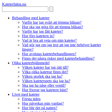
Kateterfakta
.nu
Behandling med kateter
Varför har jag svårt att tömma blåsan?
Hur ska jag göra för att tömma blåsan?
Varför har jag fått kateter?
Hur förs katetern in?
Vad är bra att veta om min kateter?
Vad gör jag om jag tror att jag inte behöver kateter
längre?
Hur avslutas kateterbehandlingen?
Finns det några risker med kateterbehandling?
Olika kateterhjälpmedel
Vilken kateter har jag rätt till?
Vilka olika katetrar finns det?
Vilken storlek ska jag ha?
Vilken kateterspets ska jag ha?
Ska jag ha påse eller ventil?
Hur fixerar jag katetern bäst?
Livet med kateter
Första tiden
Hur påverkas min vardag?
Hur blir det på natten?