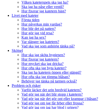
Vilken kateterspets ska jag ha?
Ska jag ha påse eller ventil?
Hur fixerar jag katetern bäst?
Livet med kateter
Första tiden
Hur påverkas min vardag?
Hur blir det på natten?
Hur gör jag vid resa?
Kan jag ha sex?
Var slänger jag katetern?
Vad ska jag som anhörig tänka på?
Skötsel
Hur ska jag sköta hygienen?
Hur fixerar jag katetern?
Hur mycket ska jag dricka?
Hur ofta ska jag byta kateter?
Ska jag ha katetern öppen eller stängd?
Hur ofta ska jag tömma blåsan?
Behöver jag tänka på tarmen också?
Problem och risker
Varför läcker det urin bredvid katetern?
Vad gör jag när det blir stopp i katetern?
Vad gör jag när det gör ont eller krampar i blåsan?
Vad gör jag om jag får feber eller frossa?
Vad gör jag om jag har blod i urinen?