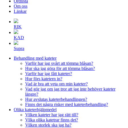
Ordlista
Om oss
Länkar
RIK
KAD
Supra
Behandling med kateter
Varför har jag svårt att tömma blåsan?
Hur ska jag göra för att tömma blåsan?
Varför har jag fått kateter?
Hur förs katetern in?
Vad är bra att veta om min kateter?
Vad gör jag om jag tror att jag inte behöver kateter
längre?
Hur avslutas kateterbehandlingen?
Finns det några risker med kateterbehandling?
Olika kateterhjälpmedel
Vilken kateter har jag rätt till?
Vilka olika katetrar finns det?
Vilken storlek ska jag ha?