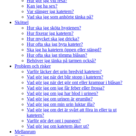
Hur gör jag vid resa?
Kan jag ha sex?
Var slänger jag katetern?
Vad ska jag som anhörig tänka på?
Skötsel
Hur ska jag sköta hygienen?
Hur fixerar jag katetern?
Hur mycket ska jag dricka?
Hur ofta ska jag byta kateter?
Ska jag ha katetern öppen eller stängd?
Hur ofta ska jag tömma blåsan?
Behöver jag tänka på tarmen också?
Problem och risker
Varför läcker det urin bredvid katetern?
Vad gör jag när det blir stopp i katetern?
Vad gör jag när det gör ont eller krampar i blåsan?
Vad gör jag om jag får feber eller frossa?
Vad gör jag om jag har blod i urinen?
Vad gör jag om urinen är grumlig?
Vad gör jag om min urin luktar illa?
Vad gör jag om det är svårt att föra in eller ta ut
katetern?
Varför gör det ont i pungen?
Vad gör jag om katetern åker ut?
Mellanrum