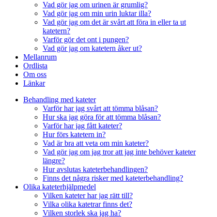
Vad gör jag om urinen är grumlig?
Vad gör jag om min urin luktar illa?
Vad gör jag om det är svårt att föra in eller ta ut
katetern?
Varför gör det ont i pungen?
Vad gör jag om katetern åker ut?
Mellanrum
Ordlista
Om oss
Länkar
Behandling med kateter
Varför har jag svårt att tömma blåsan?
Hur ska jag göra för att tömma blåsan?
Varför har jag fått kateter?
Hur förs katetern in?
Vad är bra att veta om min kateter?
Vad gör jag om jag tror att jag inte behöver kateter
längre?
Hur avslutas kateterbehandlingen?
Finns det några risker med kateterbehandling?
Olika kateterhjälpmedel
Vilken kateter har jag rätt till?
Vilka olika katetrar finns det?
Vilken storlek ska jag ha?