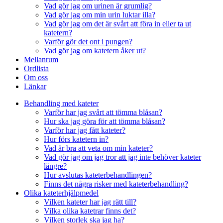
Vad gör jag om urinen är grumlig?
Vad gör jag om min urin luktar illa?
Vad gör jag om det är svårt att föra in eller ta ut
katetern?
Varför gör det ont i pungen?
Vad gör jag om katetern åker ut?
Mellanrum
Ordlista
Om oss
Länkar
Behandling med kateter
Varför har jag svårt att tömma blåsan?
Hur ska jag göra för att tömma blåsan?
Varför har jag fått kateter?
Hur förs katetern in?
Vad är bra att veta om min kateter?
Vad gör jag om jag tror att jag inte behöver kateter
längre?
Hur avslutas kateterbehandlingen?
Finns det några risker med kateterbehandling?
Olika kateterhjälpmedel
Vilken kateter har jag rätt till?
Vilka olika katetrar finns det?
Vilken storlek ska jag ha?