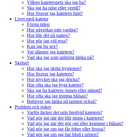
Vilken kateterspets ska jag ha?
Ska jag ha påse eller ventil?
Hur fixerar jag katetern bäst?
Livet med kateter
Första tiden
Hur påverkas min vardag?
Hur blir det på natten?
Hur gör jag vid resa?
Kan jag ha sex?
Var slänger jag katetern?
Vad ska jag som anhörig tänka på?
Skötsel
Hur ska jag sköta hygienen?
Hur fixerar jag katetern?
Hur mycket ska jag dricka?
Hur ofta ska jag byta kateter?
Ska jag ha katetern öppen eller stängd?
Hur ofta ska jag tömma blåsan?
Behöver jag tänka på tarmen också?
Problem och risker
Varför läcker det urin bredvid katetern?
Vad gör jag när det blir stopp i katetern?
Vad gör jag när det gör ont eller krampar i blåsan?
Vad gör jag om jag får feber eller frossa?
Vad gör jag om jag har blod i urinen?