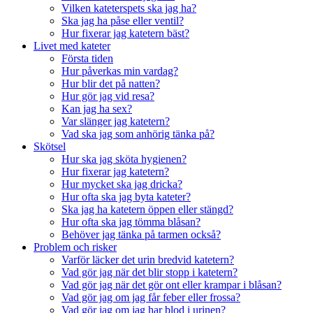
Vilken kateterspets ska jag ha?
Ska jag ha påse eller ventil?
Hur fixerar jag katetern bäst?
Livet med kateter
Första tiden
Hur påverkas min vardag?
Hur blir det på natten?
Hur gör jag vid resa?
Kan jag ha sex?
Var slänger jag katetern?
Vad ska jag som anhörig tänka på?
Skötsel
Hur ska jag sköta hygienen?
Hur fixerar jag katetern?
Hur mycket ska jag dricka?
Hur ofta ska jag byta kateter?
Ska jag ha katetern öppen eller stängd?
Hur ofta ska jag tömma blåsan?
Behöver jag tänka på tarmen också?
Problem och risker
Varför läcker det urin bredvid katetern?
Vad gör jag när det blir stopp i katetern?
Vad gör jag när det gör ont eller krampar i blåsan?
Vad gör jag om jag får feber eller frossa?
Vad gör jag om jag har blod i urinen?